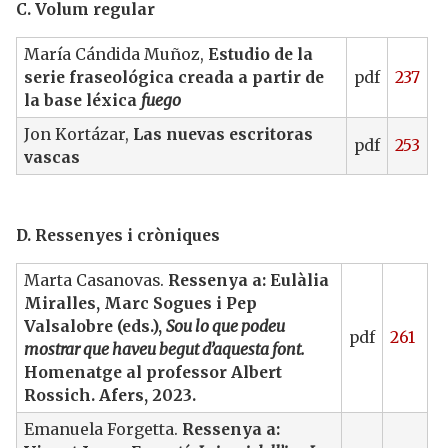
C. Volum regular
María Cándida Muñoz,
Estudio de la
serie fraseológica creada a partir de
pdf
237
la base léxica
fuego
Jon Kortázar,
Las nuevas escritoras
pdf
253
vascas
D. Ressenyes i cròniques
Marta Casanovas.
Ressenya a: Eulàlia
Miralles, Marc Sogues i Pep
Valsalobre (eds.),
Sou lo que podeu
pdf
261
mostrar que haveu begut d’aquesta font.
Homenatge al professor Albert
Rossich. Afers, 2023.
Emanuela Forgetta.
Ressenya a: