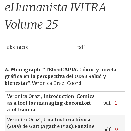
u
eHumanista IVITRA
Volume 25
abstracts
pdf
i
A. Monograph “‘TEbeoRAPIA’. Cómic y novela
gráfica en la perspectiva del ODS3 Salud y
bienestar”,
Veronica Orazi Coord.
Veronica Orazi,
Introduction, Comics
as a tool for managing discomfort
pdf
1
and trauma
Veronica Orazi,
Una historia tóxica
(2019) de Gatt (Agathe Pias). Fanzine
pdf
9