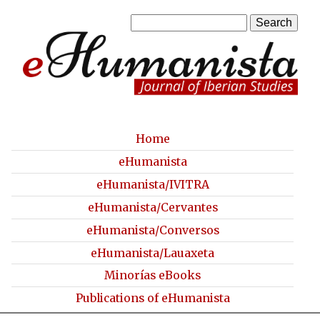
Skip
S
to
S
e
a
main
e
r
content
a
c
h
r
c
Home
M
eHumanista
h
a
eHumanista/IVITRA
f
i
eHumanista/Cervantes
o
n
eHumanista/Conversos
r
m
eHumanista/Lauaxeta
m
e
Minorías eBooks
n
Publications of eHumanista