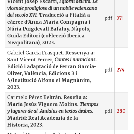
Vicent Josep Escartí,
I giorni dell’ira. Le
vicende prodigiose di un nobile valenzano
del secolo XVI.
Traducció a l’italià a
pdf
271
càrrec d’Anna Maria Compagna i
Núria Puigdevall Bafaluy. Nàpols,
Guida Editori (col·lecció Iberica
Neapolitana), 2023.
Gabriel Garcia Frasquet.
Ressenya a:
Sant Vicent Ferrer,
Contes i narracions
.
Edició i adaptació de Ferran Garcia-
pdf
274
Oliver, València, Edicions 3 i
4/Institució Alfons el Magnànim,
2023.
Carmelo Pérez Beltrán.
Reseña a:
María Jesús Viguera Molins.
Tiempos
y lugares de al-Andalus en textos árabes.
pdf
280
Madrid: Real Academia de la
Historia, 2023.