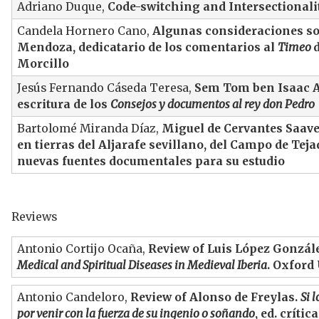
Adriano Duque,
Code-switching and Intersectionali
Candela Hornero Cano,
Algunas consideraciones so
Mendoza,
dedicatario de los comentarios al
Timeo
Morcillo
Jesús Fernando Cáseda Teresa,
Sem Tom ben Isaac Ar
escritura de los
Consejos y documentos al rey don Pedro
Bartolomé Miranda Díaz,
Miguel de Cervantes Saave
en tierras del Aljarafe sevillano, del Campo de Teja
nuevas fuentes documentales para su estudio
Reviews
Antonio Cortijo Ocaña,
Review of Luis López Gonzál
Medical and Spiritual Diseases in Medieval Iberia
. Oxford
Antonio Candeloro,
Review of Alonso de Freylas.
Si 
por venir con la fuerza de su ingenio o soñando
, ed. críti