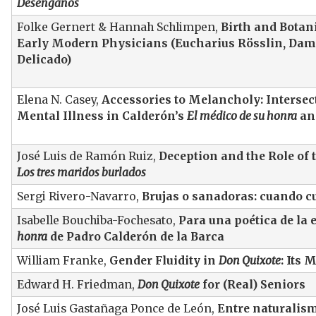
Desengaños
Folke Gernert & Hannah Schlimpen,
Birth and Botan
Early Modern Physicians (Eucharius Rösslin, Dam
Delicado)
Elena N. Casey,
Accessories to Melancholy: Intersec
Mental Illness in Calderón’s
El médico de su honra
an
José Luis de Ramón Ruiz,
Deception and the Role of 
Los tres maridos burlados
Sergi Rivero-Navarro,
Brujas o sanadoras: cuando cu
Isabelle Bouchiba-Fochesato,
Para una poética de la
honra
de Padro Calderón de la Barca
William Franke,
Gender Fluidity in
Don Quixote
: Its
Edward H. Friedman,
Don Quixote
for (Real) Seniors
José Luis Gastañaga Ponce de León,
Entre naturalism