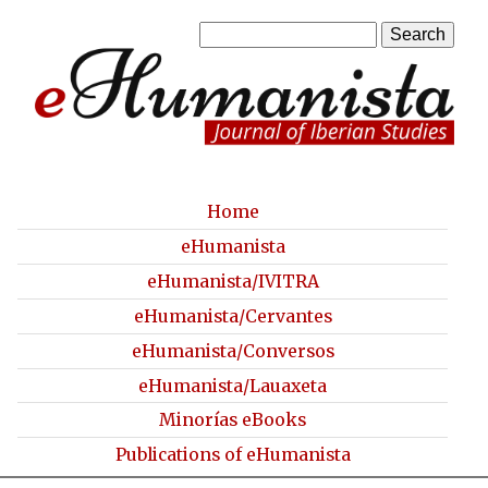
Skip
S
to
S
e
a
main
e
r
content
a
c
h
r
c
Home
M
eHumanista
h
a
eHumanista/IVITRA
f
i
eHumanista/Cervantes
o
n
eHumanista/Conversos
r
m
eHumanista/Lauaxeta
m
e
Minorías eBooks
n
Publications of eHumanista