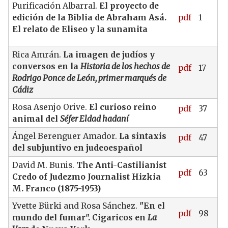
Purificación Albarral.
El proyecto de
edición de la Biblia de Abraham Asá.
pdf
1
El relato de Eliseo y la sunamita
Rica Amrán.
La imagen de judíos y
conversos en la
Historia de los hechos de
pdf
17
Rodrigo Ponce de León, primer marqués de
Cádiz
Rosa Asenjo Orive.
El curioso reino
pdf
37
animal del
Séfer Eldad hadaní
Ángel Berenguer Amador.
La sintaxis
pdf
47
del subjuntivo en judeoespañol
David M. Bunis.
The Anti-Castilianist
pdf
63
Credo of Judezmo Journalist Hizkia
M. Franco (1875-1953)
Yvette Bürki and Rosa Sánchez.
"En el
pdf
98
mundo del fumar". Cigaricos en
La