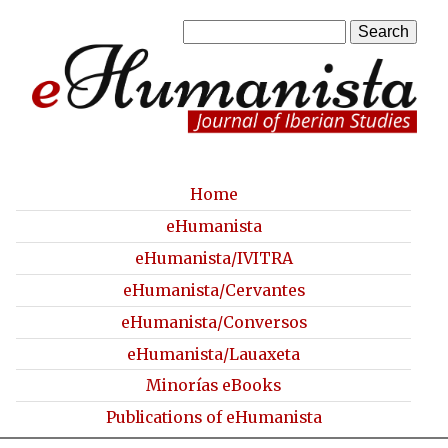
Skip
S
to
S
e
a
main
e
r
content
a
c
h
r
c
Home
M
eHumanista
h
a
eHumanista/IVITRA
f
i
eHumanista/Cervantes
o
n
eHumanista/Conversos
r
m
eHumanista/Lauaxeta
m
e
Minorías eBooks
n
Publications of eHumanista