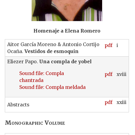
Homenaje a Elena Romero
Aitor García Moreno & Antonio Cortijo
pdf
i
Ocaña.
Vestidos de esmoquin
Eliezer Papo.
Una compla de yobel
Sound file: Compla
pdf
xviii
chantrada
Sound file: Compla meldada
pdf
xxiii
Abstracts
Monographic Volume