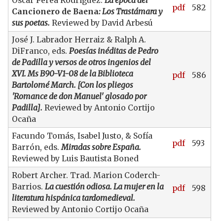
Óscar Perea Rodríguez.
La época del
pdf
582
Cancionero de Baena
: Los Trastámara y
sus poetas.
Reviewed by David Arbesú
José J. Labrador Herraiz & Ralph A.
DiFranco, eds.
Poesías inéditas de Pedro
de Padilla y versos de otros ingenios del
XVI. Ms B90-V1-08 de la Biblioteca
pdf
586
Bartolomé March. [Con los pliegos
'Romance de don Manuel' glosado por
Padilla].
Reviewed by Antonio Cortijo
Ocaña
Facundo Tomás, Isabel Justo, & Sofía
pdf
593
Barrón, eds.
Miradas sobre España.
Reviewed by Luis Bautista Boned
Robert Archer. Trad. Marion Coderch-
Barrios.
La cuestión odiosa. La mujer en la
pdf
598
literatura hispánica tardomedieval.
Reviewed by Antonio Cortijo Ocaña