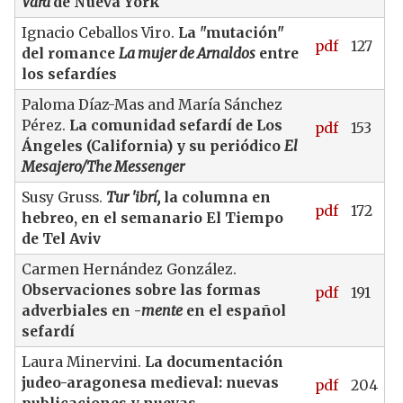
Vara
de Nueva York
Ignacio Ceballos Viro.
La "mutación"
pdf
127
del romance
La mujer de Arnaldos
entre
los sefardíes
Paloma Díaz-Mas and María Sánchez
Pérez.
La comunidad sefardí de Los
pdf
153
Ángeles (California) y su periódico
El
Mesajero/The Messenger
Susy Gruss.
Tur 'ibrí,
la columna en
pdf
172
hebreo, en el semanario El Tiempo
de Tel Aviv
Carmen Hernández González.
Observaciones sobre las formas
pdf
191
adverbiales en -
mente
en el español
sefardí
Laura Minervini.
La documentación
judeo-aragonesa medieval: nuevas
pdf
204