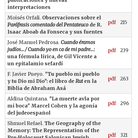
publicaciones y nuevas
interpretaciones
Moisés Orfali.
Observaciones sobre el
pdf
215
Paráfrasis comentado del Pentateuco
de R.
Isaac Aboab da Fonseca y sus fuentes
José Manuel Pedrosa.
Cuando éramos
judíos… / Cuando yo en ca de mi padre…
:
pdf
239
una fórmula lírica, de Gil Vicente a
un epitalamio sefardí
F. Javier Pueyo.
"Tu pueblo mi pueblo
pdf
263
y tu Dio mi Dio": el libro de
Rut
en la
Biblia de Abraham Asá
Aldina Quintana.
"La muerte avla por
pdf
296
mi boca" Marcel Cohen y la agonía
del judeoespañol
Shmuel Refael.
The Geography of the
Memory: The Representation of the
pdf
321
Pre-Holocaust Salonican Jewish