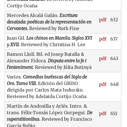
Cortijo Ocaña
Mercedes Alcalá Galán.
Escritura
pdf
632
desatada: poéticas de la representación en
Cervantes.
Reviewed by Ruth Fine
Juan Gil.
Los chinos en Manila. Siglos XVI
pdf
637
y XVII.
Reviewed by Christina H. Lee
Ramon Llull. Bil. ed Josep Batalla &
pdf
643
Alexander Fidora.
Disputa entre la fe i
l'enteniment.
Reviewed by Júlia Butinyà
Varios.
Comedias burlescas del Siglo de
Oro. Tomo VIII.
Edición del GRISO
pdf
648
dirigida por Carlos Mata Induráin.
Reviewed by Adelaida Cortijo Ocaña
Martín de Andosilla y Arlés. Intro. &
trans. Félix-Tomás López Gurpegui.
De
pdf
651
superstitionibus.
Reviewed by Francisco
García Rubio