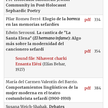
Community in Post-Holocaust
Sephardic Poetry
Pilar Romeu Ferré.
Elogio de la
borreca
pdf
334
en las memorias sefardíes
Edwin Seroussi.
La cantica de "La
Santa Elena" (
El hermano infame
): Algo
más sobre la modernidad del
cancionero sefardí
pdf
354
Sound file: Nihavent charki
Ensanta Eléni
(Elías Behar,
1927)
María del Carmen Valentín del Barrio.
Comportamientos lingüísticos de la
pdf
384
mujer moderna en el teatro
costumbrista sefardí (1900-1930)
Susana Weich-Shahak.
Debates