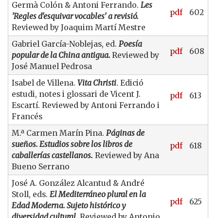
Germà Colón & Antoni Ferrando.
Les
pdf
602
'Regles d'esquivar vocables' a revisió.
Reviewed by Joaquim Martí Mestre
Gabriel García-Noblejas, ed.
Poesía
pdf
608
popular de la China antigua.
Reviewed by
José Manuel Pedrosa
Isabel de Villena.
Vita Christi
. Edició
estudi, notes i glossari de Vicent J.
pdf
613
Escartí. Reviewed by Antoni Ferrando i
Francés
M.ª Carmen Marín Pina.
Páginas de
sueños. Estudios sobre los libros de
pdf
618
caballerías castellanos.
Reviewed by Ana
Bueno Serrano
José A. González Alcantud & André
Stoll, eds.
El Mediterráneo plural en la
pdf
625
Edad Moderna. Sujeto histórico y
diversidad cultural.
Reviewed by Antonio